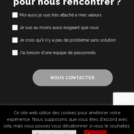
pour nous rencontrer ?
Moi aussi je suis très attaché à mes valeurs
Je suis au moins aussi exigeant que vous
Je crois qu'il n'y a pas de problème sans solution
J'ai besoin d'une équipe de passionnés
NOUS CONTACTER
Ce site web utilise des cookies pour améliorer votre
Mentions légales
Cookies
Plan du site
expérience. Nous supposons que vous êtes d'accord avec
© 2024 Alliance Cube – Design & Communication
cela, mais vous pouvez vous désabonner si vous le souhaitez.