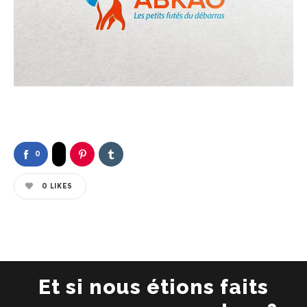
0
0
LIKES
Et si nous étions faits