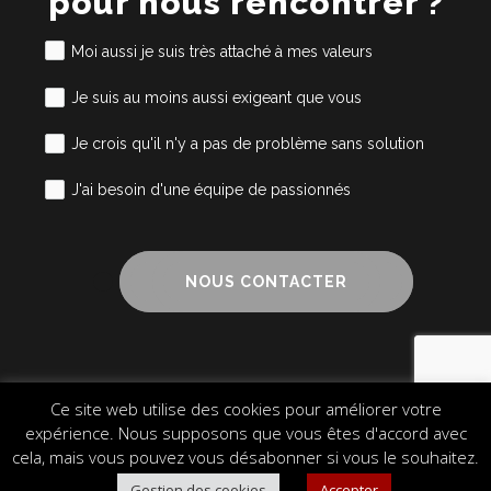
pour nous rencontrer ?
Moi aussi je suis très attaché à mes valeurs
Je suis au moins aussi exigeant que vous
Je crois qu'il n'y a pas de problème sans solution
J'ai besoin d'une équipe de passionnés
NOUS CONTACTER
Ce site web utilise des cookies pour améliorer votre
Mentions légales
Cookies
Plan du site
expérience. Nous supposons que vous êtes d'accord avec
© 2024 Alliance Cube – Design & Communication
cela, mais vous pouvez vous désabonner si vous le souhaitez.
Gestion des cookies
Accepter