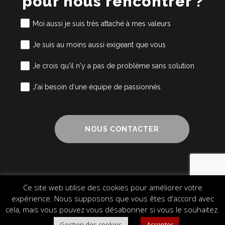
pour nous rencontrer ?
Moi aussi je suis très attaché à mes valeurs
Je suis au moins aussi exigeant que vous
Je crois qu'il n'y a pas de problème sans solution
J'ai besoin d'une équipe de passionnés
NOUS CONTACTER
Ce site web utilise des cookies pour améliorer votre
Mentions légales
Cookies
Plan du site
expérience. Nous supposons que vous êtes d'accord avec
© 2024 Alliance Cube – Design & Communication
cela, mais vous pouvez vous désabonner si vous le souhaitez.
Gestion des cookies
Accepter