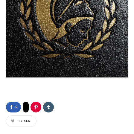
0
1
LIKES