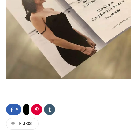
0
0
LIKES