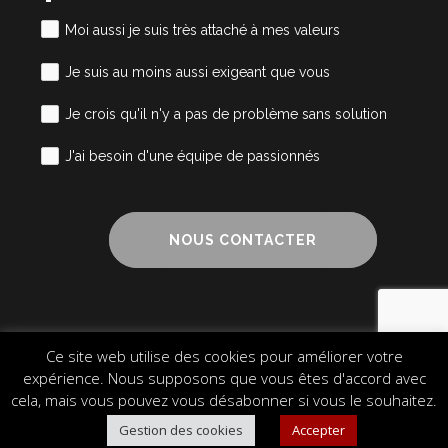
Moi aussi je suis très attaché à mes valeurs
Je suis au moins aussi exigeant que vous
Je crois qu'il n'y a pas de problème sans solution
J'ai besoin d'une équipe de passionnés
NOUS CONTACTER
Ce site web utilise des cookies pour améliorer votre
Mentions légales
Cookies
Plan du site
expérience. Nous supposons que vous êtes d'accord avec
© 2024 Alliance Cube – Design & Communication
cela, mais vous pouvez vous désabonner si vous le souhaitez.
Gestion des cookies
Accepter