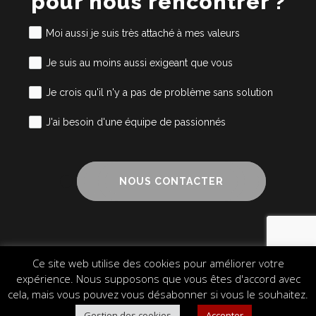
pour nous rencontrer ?
Moi aussi je suis très attaché à mes valeurs
Je suis au moins aussi exigeant que vous
Je crois qu'il n'y a pas de problème sans solution
J'ai besoin d'une équipe de passionnés
NOUS CONTACTER
Ce site web utilise des cookies pour améliorer votre
Mentions légales
Cookies
Plan du site
expérience. Nous supposons que vous êtes d'accord avec
© 2024 Alliance Cube – Design & Communication
cela, mais vous pouvez vous désabonner si vous le souhaitez.
Gestion des cookies
Accepter