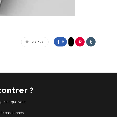
0
0
LIKES
contrer ?
xigeant que vous
 de passionnés