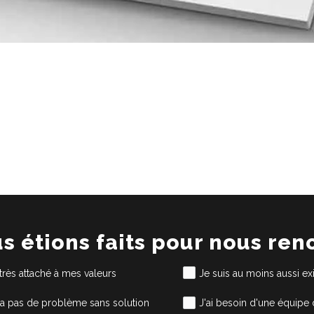
us étions faits pour nous ren
 très attaché à mes valeurs
Je suis au moins aussi e
'y a pas de problème sans solution
J'ai besoin d'une équipe