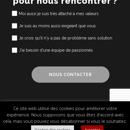
pour nous rencontrer ?
Moi aussi je suis très attaché à mes valeurs
Je suis au moins aussi exigeant que vous
Je crois qu'il n'y a pas de problème sans solution
J'ai besoin d'une équipe de passionnés
NOUS CONTACTER
Ce site web utilise des cookies pour améliorer votre
Mentions légales
Cookies
Plan du site
expérience. Nous supposons que vous êtes d'accord avec
© 2024 Alliance Cube – Design & Communication
cela, mais vous pouvez vous désabonner si vous le souhaitez.
Gestion des cookies
Accepter