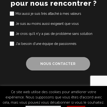
pour nous rencontrer ?
Moi aussi je suis très attaché à mes valeurs
Je suis au moins aussi exigeant que vous
Je crois qu'il n'y a pas de problème sans solution
J'ai besoin d'une équipe de passionnés
NOUS CONTACTER
Ce site web utilise des cookies pour améliorer votre
Mentions légales
Cookies
Plan du site
expérience. Nous supposons que vous êtes d'accord avec
© 2024 Alliance Cube – Design & Communication
cela, mais vous pouvez vous désabonner si vous le souhaitez.