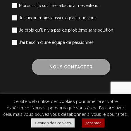
Moi aussi je suis très attaché à mes valeurs
Je suis au moins aussi exigeant que vous
Je crois qu'il n'y a pas de problème sans solution
J'ai besoin d'une équipe de passionnés
NOUS CONTACTER
Ce site web utilise des cookies pour améliorer votre
Mentions légales
Cookies
Plan du site
expérience. Nous supposons que vous êtes d'accord avec
© 2024 Alliance Cube – Design & Communication
cela, mais vous pouvez vous désabonner si vous le souhaitez.
Gestion des cookies
Accepter