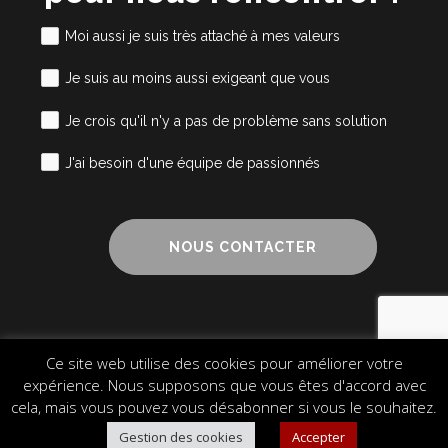
Moi aussi je suis très attaché à mes valeurs
Je suis au moins aussi exigeant que vous
Je crois qu'il n'y a pas de problème sans solution
J'ai besoin d'une équipe de passionnés
NOUS CONTACTER
Ce site web utilise des cookies pour améliorer votre
Mentions légales
Cookies
Plan du site
expérience. Nous supposons que vous êtes d'accord avec
© 2024 Alliance Cube – Design & Communication
cela, mais vous pouvez vous désabonner si vous le souhaitez.
Gestion des cookies
Accepter