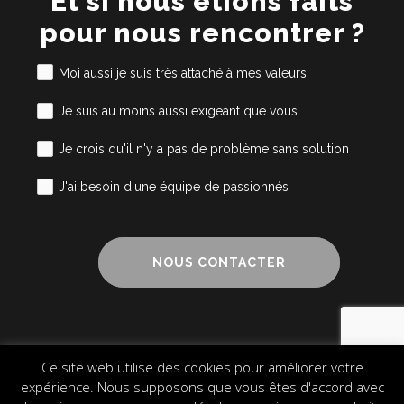
Et si nous étions faits
pour nous rencontrer ?
Moi aussi je suis très attaché à mes valeurs
Je suis au moins aussi exigeant que vous
Je crois qu'il n'y a pas de problème sans solution
J'ai besoin d'une équipe de passionnés
NOUS CONTACTER
Ce site web utilise des cookies pour améliorer votre
Mentions légales
Cookies
Plan du site
expérience. Nous supposons que vous êtes d'accord avec
© 2024 Alliance Cube – Design & Communication