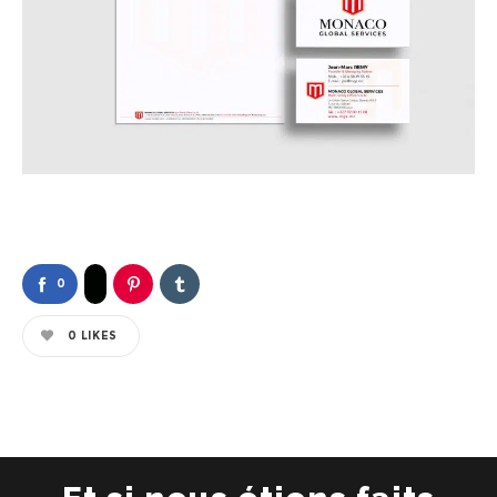
0
0
LIKES