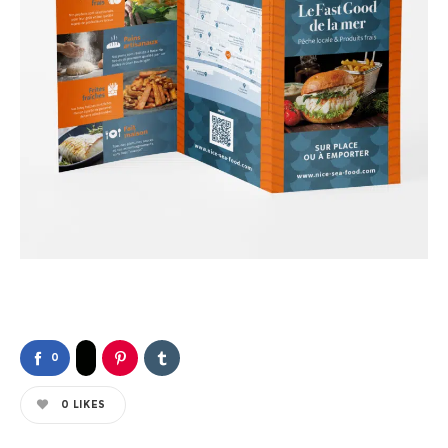
0
0
LIKES