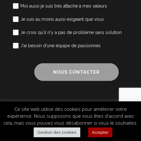
Moi aussi je suis très attaché à mes valeurs
Je suis au moins aussi exigeant que vous
Je crois qu'il n'y a pas de problème sans solution
J'ai besoin d'une équipe de passionnés
NOUS CONTACTER
Ce site web utilise des cookies pour améliorer votre
Mentions légales
Cookies
Plan du site
expérience. Nous supposons que vous êtes d'accord avec
© 2024 Alliance Cube – Design & Communication
cela, mais vous pouvez vous désabonner si vous le souhaitez.
Gestion des cookies
Accepter