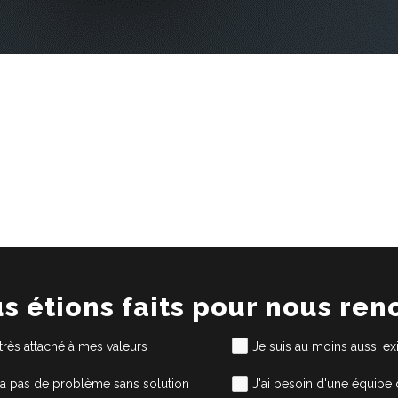
us étions faits pour nous ren
 très attaché à mes valeurs
Je suis au moins aussi e
'y a pas de problème sans solution
J'ai besoin d'une équipe