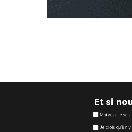
Et si no
Moi aussi je suis
Je crois qu'il n