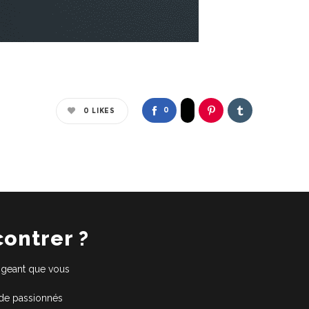
0
0
LIKES
contrer ?
xigeant que vous
 de passionnés