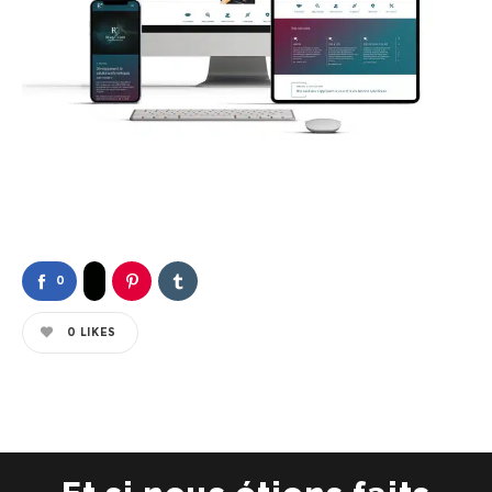
0
0
LIKES