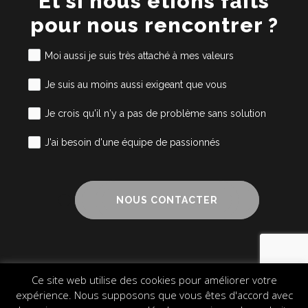
Et si nous étions faits
pour nous rencontrer ?
Moi aussi je suis très attaché à mes valeurs
Je suis au moins aussi exigeant que vous
Je crois qu'il n'y a pas de problème sans solution
J'ai besoin d'une équipe de passionnés
NOUS CONTACTER
Ce site web utilise des cookies pour améliorer votre
Mentions légales
Cookies
Plan du site
expérience. Nous supposons que vous êtes d'accord avec
© 2024 Alliance Cube – Design & Communication