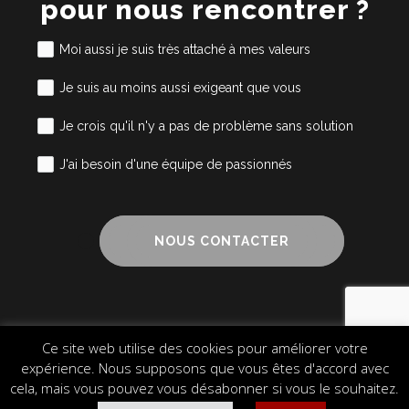
pour nous rencontrer ?
Moi aussi je suis très attaché à mes valeurs
Je suis au moins aussi exigeant que vous
Je crois qu'il n'y a pas de problème sans solution
J'ai besoin d'une équipe de passionnés
NOUS CONTACTER
Ce site web utilise des cookies pour améliorer votre
Mentions légales
Cookies
Plan du site
expérience. Nous supposons que vous êtes d'accord avec
© 2024 Alliance Cube – Design & Communication
cela, mais vous pouvez vous désabonner si vous le souhaitez.