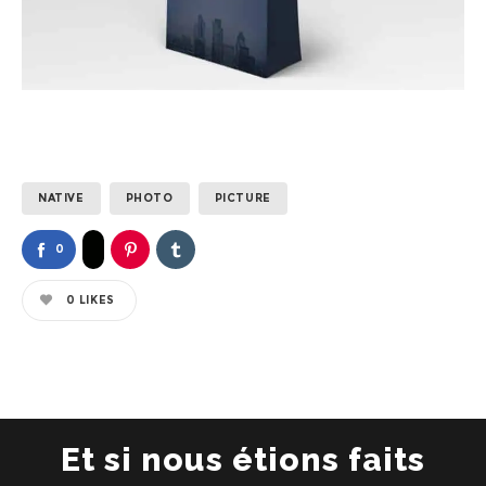
NATIVE
PHOTO
PICTURE
0
0
LIKES
Et si nous étions faits