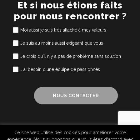
Et si nous étions faits
pour nous rencontrer ?
Moi aussi je suis très attaché à mes valeurs
Je suis au moins aussi exigeant que vous
Je crois qu'il n'y a pas de problème sans solution
J'ai besoin d'une équipe de passionnés
NOUS CONTACTER
Ce site web utilise des cookies pour améliorer votre
Mentions légales
Cookies
Plan du site
expérience. Nous supposons que vous êtes d'accord avec
© 2024 Alliance Cube – Design & Communication