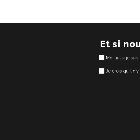
Et si no
Moi aussi je suis
Je crois qu'il n