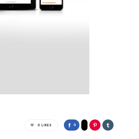
0
0
LIKES