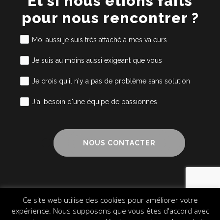
Et si nous étions faits
pour nous rencontrer ?
Moi aussi je suis très attaché à mes valeurs
Je suis au moins aussi exigeant que vous
Je crois qu'il n'y a pas de problème sans solution
J'ai besoin d'une équipe de passionnés
NOUS CONTACTER
Ce site web utilise des cookies pour améliorer votre
Mentions légales
Cookies
Plan du site
expérience. Nous supposons que vous êtes d'accord avec
© 2024 Alliance Cube – Design & Communication