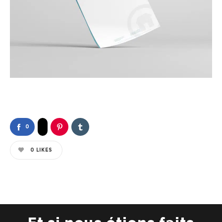
0
0
LIKES