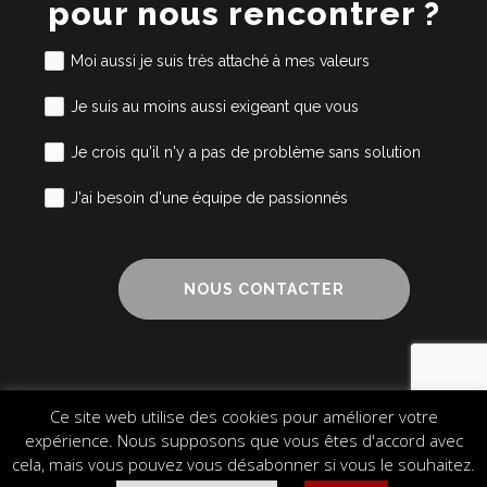
pour nous rencontrer ?
Moi aussi je suis très attaché à mes valeurs
Je suis au moins aussi exigeant que vous
Je crois qu'il n'y a pas de problème sans solution
J'ai besoin d'une équipe de passionnés
NOUS CONTACTER
Ce site web utilise des cookies pour améliorer votre
Mentions légales
Cookies
Plan du site
expérience. Nous supposons que vous êtes d'accord avec
© 2024 Alliance Cube – Design & Communication
cela, mais vous pouvez vous désabonner si vous le souhaitez.