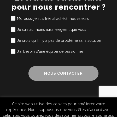
pour nous rencontrer ?
Moi aussi je suis très attaché à mes valeurs
Je suis au moins aussi exigeant que vous
Je crois qu'il n'y a pas de problème sans solution
J'ai besoin d'une équipe de passionnés
NOUS CONTACTER
Ce site web utilise des cookies pour améliorer votre
Mentions légales
Cookies
Plan du site
expérience. Nous supposons que vous êtes d'accord avec
© 2024 Alliance Cube – Design & Communication
cela, mais vous pouvez vous désabonner si vous le souhaitez.