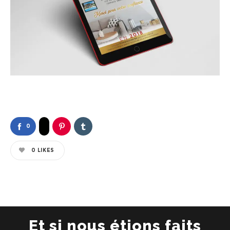
0
0
LIKES
Et si nous étions faits