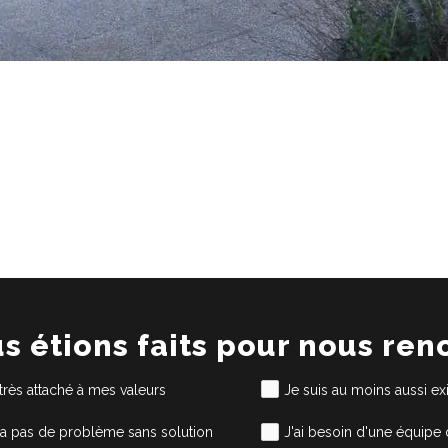
us étions faits pour nous ren
 très attaché à mes valeurs
Je suis au moins aussi e
'y a pas de problème sans solution
J'ai besoin d'une équipe