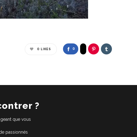
0
0
LIKES
contrer ?
xigeant que vous
 de passionnés