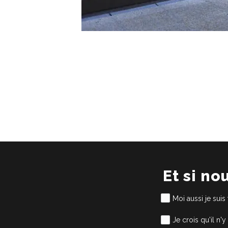
Et si no
Moi aussi je suis
Je crois qu'il n