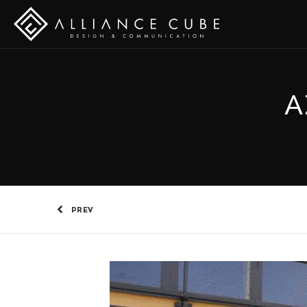
A
PREV